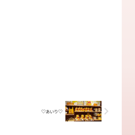
♡あいり♡