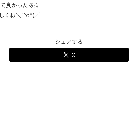
えて良かったあ☆
くね＼(^o^)／
シェアする
X