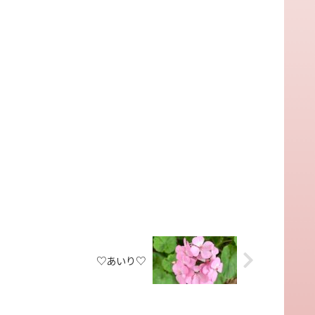
♡あいり♡