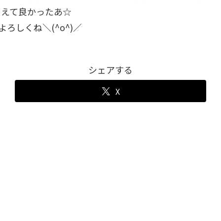
らえて良かったあ☆
ろしくね＼(^o^)／
シェアする
X