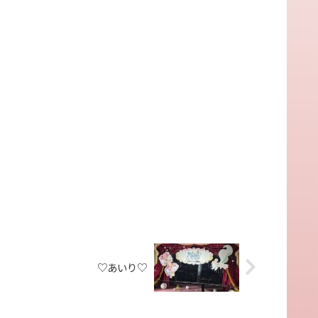
♡あいり♡