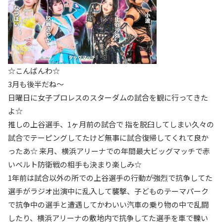
☆こんばんわ☆
3月も後半だね～
日曜日に女子プロレスのスターダムの試合を観に行ってきた
よ☆
推しの上谷選手、1ヶ月前の試合で 指を脱臼してしまい久々の
試合でテーピングしてたけど無事に試合復帰してくれて良か
ったあ☆ 来月、横浜アリーナでの年間最大ビッグマッチで赤
いベルト防衛戦の相手も決まり楽しみ☆
1年前は試合以外の所での上谷選手の行動が強烈で抗争してた
選手がラジオ出演中に乱入して襲撃、子どものテーマパーク
で抗争中の選手と遭遇してかわいい汽車の乗り物の中で乱闘
したり、横浜アリーナの敷地内で抗争してた選手を車で轢い