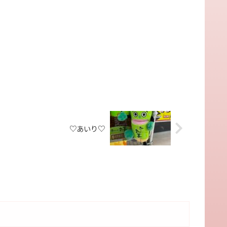
♡あいり♡